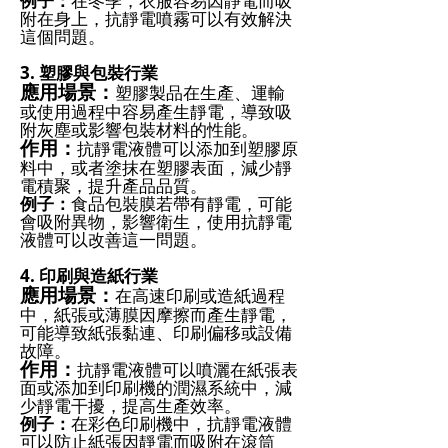
例子：
在冬季，衣服容易因靜電而吸
附在身上，抗靜電噴霧可以有效解決
這個問題。
3. 塑膠與包裝行業
應用場景：
塑膠製品在生產、運輸
或使用過程中容易產生靜電，導致吸
附灰塵或影響包裝材料的性能。
作用：
抗靜電液體可以添加到塑膠原
料中，或者塗抹在塑膠表面，減少靜
電積聚，提升產品品質。
例子：
食品包裝膜若帶有靜電，可能
會吸附異物，影響衛生，使用抗靜電
液體可以改善這一問題。
4. 印刷與造紙行業
應用場景：
在高速印刷或造紙過程
中，紙張或薄膜因摩擦而產生靜電，
可能導致紙張黏連、印刷偏移或設備
故障。
作用：
抗靜電液體可以噴灑在紙張表
面或添加到印刷機的潤濕系統中，減
少靜電干擾，提高生產效率。
例子：
在彩色印刷機中，抗靜電液體
可以防止紙張因靜電而吸附在滾筒