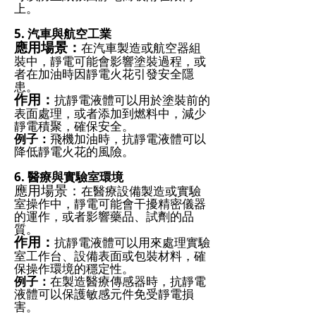
上。
5. 汽車與航空工業
應用場景：
在汽車製造或航空器組
裝中，靜電可能會影響塗裝過程，或
者在加油時因靜電火花引發安全隱
患。
作用：
抗靜電液體可以用於塗裝前的
表面處理，或者添加到燃料中，減少
靜電積聚，確保安全。
例子：
飛機加油時，抗靜電液體可以
降低靜電火花的風險。
6. 醫療與實驗室環境
應用場景：
在醫療設備製造或實驗
室操作中，靜電可能會干擾精密儀器
的運作，或者影響藥品、試劑的品
質。
作用：
抗靜電液體可以用來處理實驗
室工作台、設備表面或包裝材料，確
保操作環境的穩定性。
例子：
在製造醫療傳感器時，抗靜電
液體可以保護敏感元件免受靜電損
害。