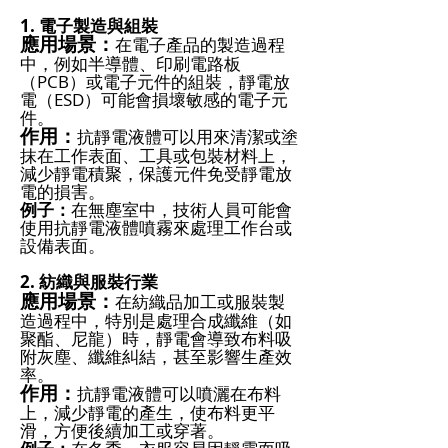
1. 電子製造與組裝
應用場景：
在電子產品的製造過程
中，例如半導體、印刷電路板
（PCB）或電子元件的組裝，靜電放
電（ESD）可能會損壞敏感的電子元
件。
作用：
抗靜電液體可以用來清潔或塗
抹在工作表面、工具或包裝材料上，
減少靜電積聚，保護元件免受靜電放
電的損害。
例子：
在無塵室中，技術人員可能會
使用抗靜電液體噴霧來處理工作台或
設備表面。
2. 紡織與服裝行業
應用場景：
在紡織品加工或服裝製
造過程中，特別是處理合成纖維（如
聚酯、尼龍）時，靜電會導致布料吸
附灰塵、纖維糾結，甚至影響生產效
率。
作用：
抗靜電液體可以噴灑在布料
上，減少靜電的產生，使布料更平
滑，方便後續加工或穿著。