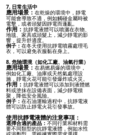
7. 日常生活中
應用場景：
在乾燥的環境中，靜電
可能會導致不適，例如觸碰金屬時被
電擊，或者頭髮因靜電而蓬亂。
作用：
抗靜電液體可以噴灑在衣物、
地毯、家具或頭髮上，減少靜電的影
響，提升舒適度。
例子：
在冬天使用抗靜電噴霧處理毛
衣，可以避免衣服黏在身上。
8. 危險環境（如化工廠、油氣行業）
應用場景：
在易燃易爆的環境中，
例如化工廠、油庫或天然氣處理設
施，靜電火花可能引發爆炸或火災。
作用：
抗靜電液體可以添加到液體燃
料或塗抹在設備表面，減少靜電積
聚，降低安全風險。
例子：
在石油運輸過程中，抗靜電液
體可以防止靜電火花引發事故。
使用抗靜電液體的注意事項：
選擇合適的產品：
不同行業和材料需
要不同類型的抗靜電液體，例如水性
或溶劑型，需根據實際需求選擇。