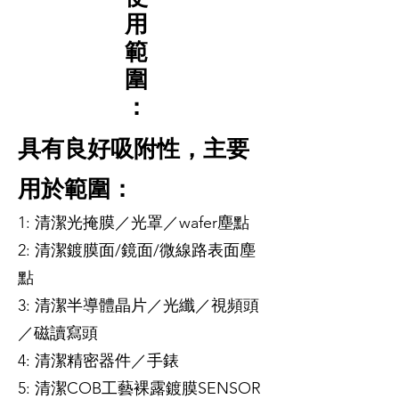
用
範
圍
：
具有良好吸附性，主要
用於範圍：
1: 清潔光掩膜／光罩／wafer塵點
2: 清潔鍍膜面/鏡面/微線路表面塵
點
3: 清潔半導體晶片／光纖／視頻頭
／磁讀寫頭
4: 清潔精密器件／手錶
5: 清潔COB工藝裸露鍍膜SENSOR