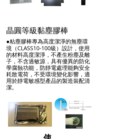
晶圓等級黏塵膠棒
粘塵膠棒專為高度潔淨的無塵環
●
境（CLASS10-100級）設計，使用
的材料高度潔淨，不產生粉塵及離
子，不含過敏源，具有優異的防化
學腐蝕功能，防靜電處理能夠安全
耗散電荷，不受環境變化影響，適
用於靜電敏感型產品的製造裝配清
潔。
使