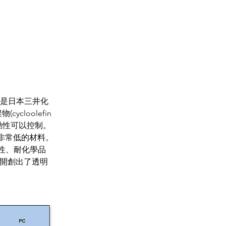
L是日本三井化
cloolefin 
流動性可以控制。
非常低的材料。
性、耐化學品
,開創出了透明