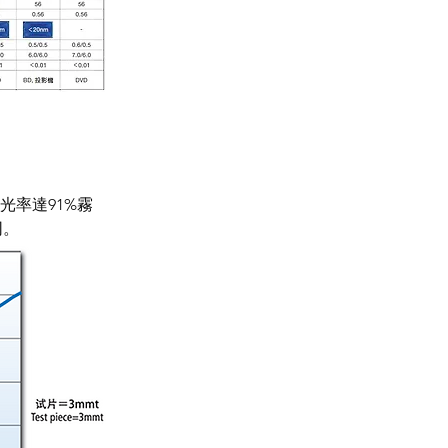
光率達91%霧
同。