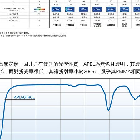
L為無定形，因此具有優異的光學性質。APEL為無色且透明，其透
為4%，而雙折光率很低，其複折射率小於20nm，幾乎與PMMA相