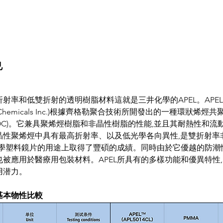
色
射率和低雙折射的透明樹脂材料這就是三井化學的APEL。APE
i Chemicals Inc.)根據齊格勒聚合技術所開發出的一種環狀烯烴共聚物(cy
er, COC)。它兼具聚烯烴樹脂和非晶性樹脂的性能,並且其耐熱性和
晶性聚烯烴中具有最高折射率、以及低光學各向異性,是雙折射率
爲光學塑料鏡片的用途上取得了豐碩的成績。同時由於它優越的防潮
被應用於醫療用包裝材料。APEL所具有的多樣功能和優異特性
用潜力。
基本物性比較