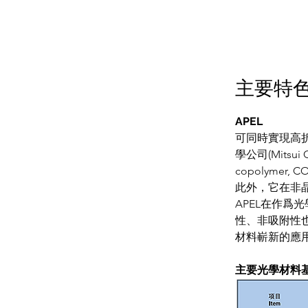
主要特
APEL
可同時實現高折
學公司(Mitsu
copolym
此外，它在非
APEL在作
性、非吸附性也
材料嶄新的應
主要光學材料