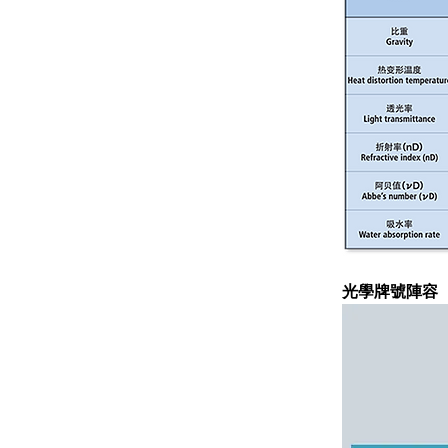
光學牌號陣容