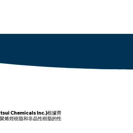
能材料
新聞消息
企業里程碑
聯絡我們
hemicals Inc.)根據齊
。它兼具聚烯烴樹脂和非晶性樹脂的性